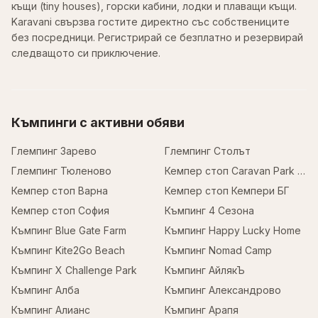
къщи (tiny houses), горски кабини, лодки и плаващи къщи.
Karavani свързва гостите директно със собствениците
без посредници. Регистрирай се безплатно и резервирай
следващото си приключение.
Къмпинги с активни обяви
Глемпинг Зарево
Глемпинг Столът
Глемпинг Тюленово
Кемпер стоп Caravan Park Sofia
Кемпер стоп Варна
Кемпер стоп Кемпери БГ
Кемпер стоп София
Къмпинг 4 Сезона
Къмпинг Blue Gate Farm
Къмпинг Happy Lucky Home
Къмпинг Kite2Go Beach
Къмпинг Nomad Camp
Къмпинг X Challenge Park
Къмпинг АйлякЪ
Къмпинг Алба
Къмпинг Александрово
Къмпинг Алианс
Къмпинг Арапя