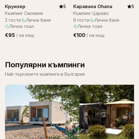
Круизер
Каравана Ohana
5
5
Къмпинг Смокиня
Къмпинг Царево
2
гости
·
Лична баня
·
6
гости
·
Лична баня
·
Лична тоал.
Лична тоал.
€95
€100
/
на нощ
/
на нощ
Популярни къмпинги
Най-търсените къмпинги в България