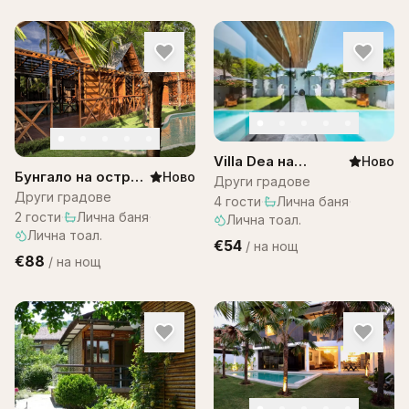
Villa Dea на
Ново
Бунгало на остров
Ново
Остров Бали
Други градове
Бали в комплекс
Други градове
4
гости
·
Лична баня
·
Bali Lagoon
2
гости
·
Лична баня
·
Лична тоал.
Лична тоал.
€54
/
на нощ
€88
/
на нощ