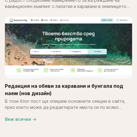
С радост споделяме намерението за изграждане на
ваканционен къмпинг с палатки и каравани в землището
на с. Калипетрово, община Силистра. Идеята е върху
терен…
Редакция на обяви за каравани и бунгала под
наем (нов дизайн)
В този блог пост ще опишем основните секции в сайта,
през които може да редактирате имота си по всяко
време. В края на май месец обновихме част от
Виж всички
→
системата…