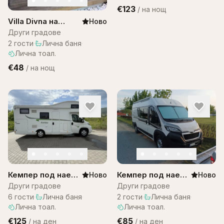
€123
/
на нощ
Villa Divna на
Ново
Остров Бали
Други градове
2
гости
·
Лична баня
·
Лична тоал.
€48
/
на нощ
Кемпер под наем
Кемпер под наем
Ново
Ново
– Citroen
за двама
Други градове
Други градове
Campervan
6
гости
·
Лична баня
·
2
гости
·
Лична баня
·
Лична тоал.
Лична тоал.
€125
€85
/
на ден
/
на ден