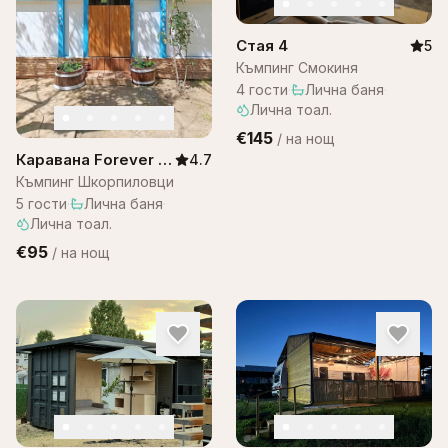
Стая 4
5
Къмпинг Смокиня
4
гости
·
Лична баня
·
Лична тоал.
€145
/
на нощ
Каравана Forever –
4.7
Шкорпиловци
Къмпинг Шкорпиловци
5
гости
·
Лична баня
·
Лична тоал.
€95
/
на нощ