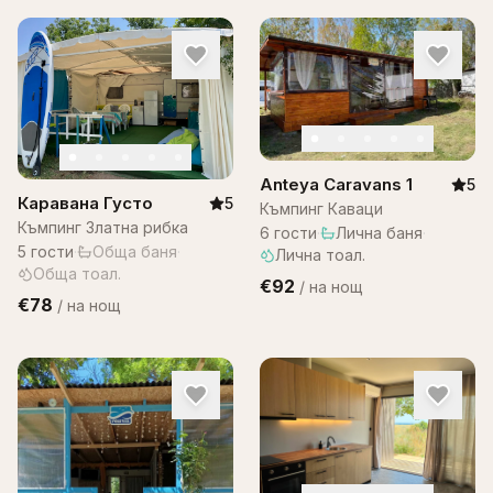
Anteya Caravans 1
5
Каравана Густо
5
Къмпинг Каваци
Къмпинг Златна рибка
6
гости
·
Лична баня
·
5
гости
·
Обща баня
·
Лична тоал.
Обща тоал.
€92
/
на нощ
€78
/
на нощ