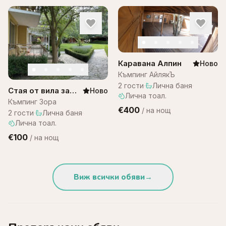
Каравана Алпин
Ново
Къмпинг АйлякЪ
2
гости
·
Лична баня
·
Стая от вила за
Ново
Лична тоал.
двама – къмпинг
Къмпинг Зора
€400
/
на нощ
Зора
2
гости
·
Лична баня
·
Лична тоал.
€100
/
на нощ
Виж всички обяви
→