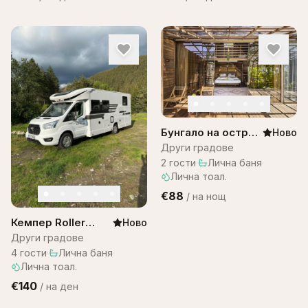
Бунгало на остров
Ново
Бали -Bungalow
Други градове
Bali WOW! A1
2
гости
·
Лична баня
·
Лична тоал.
€88
/
на нощ
Кемпер Roller
Ново
team 287
Други градове
4
гости
·
Лична баня
·
Лична тоал.
€140
/
на ден