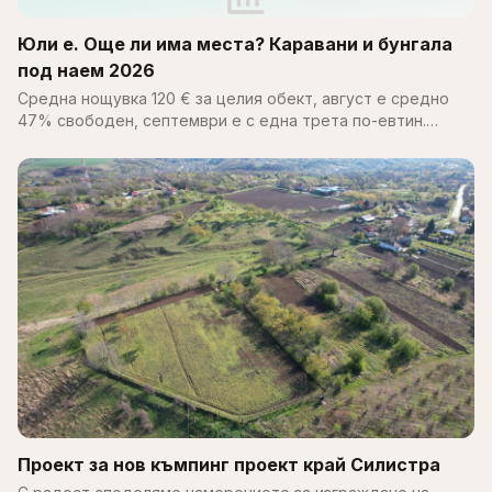
Юли е. Още ли има места? Каравани и бунгала
под наем 2026
Средна нощувка 120 € за целия обект, август е средно
47% свободен, септември е с една трета по-евтин.
Пълен справочник за цените, наличността и къмпингите
по Черноморието 2026.
Проект за нов къмпинг проект край Силистра