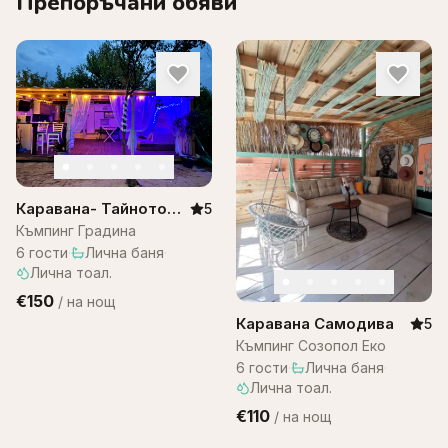
Препоръчани обяви
Каравана- Тайното
5
място, къмпинг
Къмпинг Градина
градина
6
гости
·
Лична баня
·
Лична тоал.
€150
/
на нощ
Каравана Самодива
5
Къмпинг Созопол Еко
6
гости
·
Лична баня
·
Лична тоал.
€110
/
на нощ