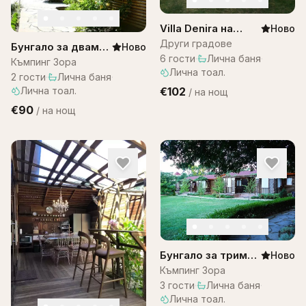
Villa Denira на
Ново
Остров Бали
Други градове
Бунгало за двама–
Ново
6
гости
·
Лична баня
·
къмпинг ЗОРА
Къмпинг Зора
Лична тоал.
2
гости
·
Лична баня
·
Лична тоал.
€102
/
на нощ
€90
/
на нощ
Бунгало за трима
Ново
– къмпинг Зора
Къмпинг Зора
3
гости
·
Лична баня
·
Лична тоал.