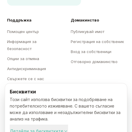
Поддръжка
Домакинство
Помощен център
Публикувай имот
Информация за
Регистрация на собственик
безопасност
Вход за собственици
Опции за отмяна
Отговорно домакинство
Антидискриминация
Свържете се с нас
Бисквитки
Категории
Karavani
Този сайт използва бисквитки за подобряване на
Къмпинги
За нас
потребителското изживяване. С вашето съгласие
може да използваме и незадължителни бисквитки за
Каравани
Кариери
анализ на трафика.
Бунгала
Преса
Детайли за бисквитките