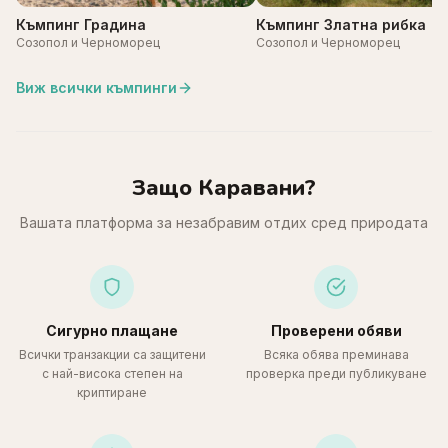
Къмпинг Градина
Къмпинг Златна рибка
Созопол и Черноморец
Созопол и Черноморец
Виж всички къмпинги
Защо Каравани?
Вашата платформа за незабравим отдих сред природата
Сигурно плащане
Проверени обяви
Всички транзакции са защитени
Всяка обява преминава
с най-висока степен на
проверка преди публикуване
криптиране