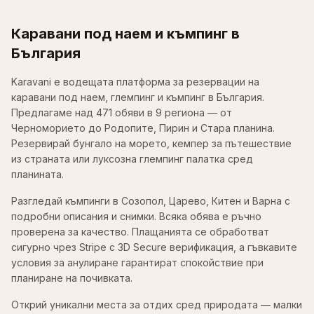
Каравани под наем и къмпинг в
България
Karavani е водещата платформа за резервации на
каравани под наем, глемпинг и къмпинг в България.
Предлагаме над 471 обяви в 9 региона — от
Черноморието до Родопите, Пирин и Стара планина.
Резервирай бунгало на морето, кемпер за пътешествие
из страната или луксозна глемпинг палатка сред
планината.
Разгледай къмпинги в Созопол, Царево, Китен и Варна с
подробни описания и снимки. Всяка обява е ръчно
проверена за качество. Плащанията се обработват
сигурно чрез Stripe с 3D Secure верификация, а гъвкавите
условия за анулиране гарантират спокойствие при
планиране на почивката.
Открий уникални места за отдих сред природата — малки