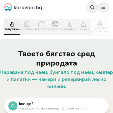
Skip to content
Лодки
Популярни
Каравани
Бунгала
Кемпери
Глемпинг
Терени
очаквайте скоро
Твоето бягство сред
природата
Каравана под наем, бунгало под наем, кемпер
и палатки — намери и резервирай лесно
онлайн.
Накъде?
Навсякъде · Всяка седмица · Добавете гости