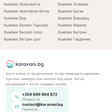
Къмпинг Аспровалта
Къмпинг Атлиман
Къмпинг Ахелойска битка
Къмпинг Батак
Къмпинг Бор
Къмпинг Боровец
Къмпинг Велико Търново
Къмпинг Верила
Къмпинг Весело село
Къмпинг Ветрен
Къмпинг Ветрен дол
Къмпинг Гардения
Богат избор от предложения за настаняване в каравани,
бунгала, кемпери или палатки под наем. Лесна
резервация и лесно плащане онлайн.
+359 899 964 872
Обадете се
contact@karavani.bg
Пишете ни