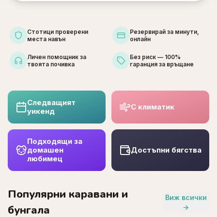
Стотици проверени
Резервирай за минути,
места навън
онлайн
Личен помощник за
Без риск — 100%
твоята почивка
гаранция за връщане
Следващият
С климатик
уикенд
Подходящи за
домашен
Достъпни бягства
любимец
Популярни каравани и
Виж всички
бунгала
→