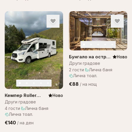
Бунгало на остров
Ново
Бали -Bungalow
Други градове
Bali WOW! A1
2
гости
·
Лична баня
·
Лична тоал.
€88
/
на нощ
Кемпер Roller
Ново
team 287
Други градове
4
гости
·
Лична баня
·
Лична тоал.
€140
/
на ден