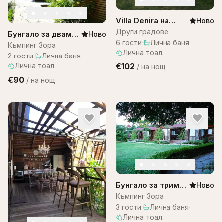
Villa Denira на
Ново
Остров Бали
Други градове
Бунгало за двама–
Ново
6
гости
·
Лична баня
·
къмпинг ЗОРА
Къмпинг Зора
Лична тоал.
2
гости
·
Лична баня
·
Лична тоал.
€102
/
на нощ
€90
/
на нощ
Бунгало за трима
Ново
– къмпинг Зора
Къмпинг Зора
3
гости
·
Лична баня
·
Лична тоал.