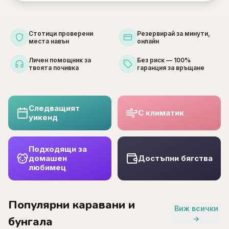
Стотици проверени
Резервирай за минути,
места навън
онлайн
Личен помощник за
Без риск — 100%
твоята почивка
гаранция за връщане
Следващият
С климатик
уикенд
Подходящи за
домашен
Достъпни бягства
любимец
Популярни каравани и
Виж всички
бунгала
→