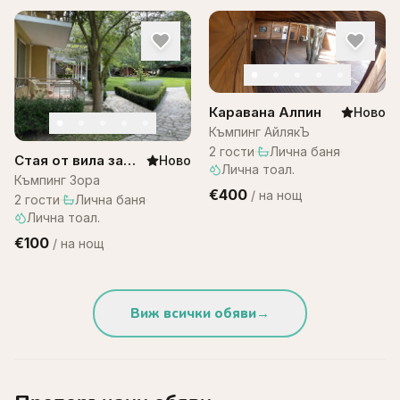
Каравана Алпин
Ново
Къмпинг АйлякЪ
2
гости
·
Лична баня
·
Стая от вила за
Ново
Лична тоал.
двама – къмпинг
Къмпинг Зора
€400
/
на нощ
Зора
2
гости
·
Лична баня
·
Лична тоал.
€100
/
на нощ
Виж всички обяви
→