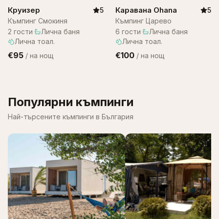
Круизер
Каравана Ohana
5
5
Къмпинг Смокиня
Къмпинг Царево
2
гости
·
Лична баня
·
6
гости
·
Лична баня
·
Лична тоал.
Лична тоал.
€95
€100
/
на нощ
/
на нощ
Популярни къмпинги
Най-търсените къмпинги в България