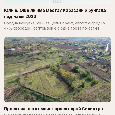
Юли е. Още ли има места? Каравани и бунгала
под наем 2026
Средна нощувка 120 € за целия обект, август е средно
47% свободен, септември е с една трета по-евтин.
Пълен справочник за цените, наличността и къмпингите
по Черноморието 2026.
Проект за нов къмпинг проект край Силистра