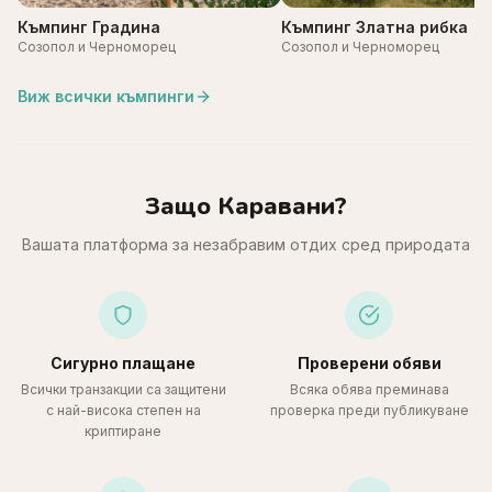
Къмпинг Градина
Къмпинг Златна рибка
Созопол и Черноморец
Созопол и Черноморец
Виж всички къмпинги
Защо Каравани?
Вашата платформа за незабравим отдих сред природата
Сигурно плащане
Проверени обяви
Всички транзакции са защитени
Всяка обява преминава
с най-висока степен на
проверка преди публикуване
криптиране