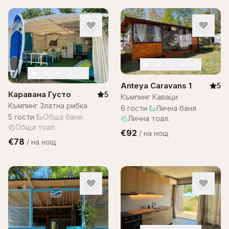
Anteya Caravans 1
5
Каравана Густо
5
Къмпинг Каваци
Къмпинг Златна рибка
6
гости
·
Лична баня
·
5
гости
·
Обща баня
·
Лична тоал.
Обща тоал.
€92
/
на нощ
€78
/
на нощ