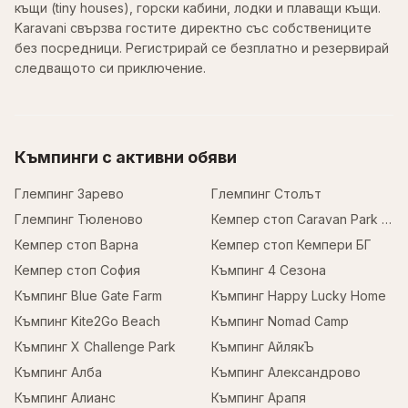
къщи (tiny houses), горски кабини, лодки и плаващи къщи.
Karavani свързва гостите директно със собствениците
без посредници. Регистрирай се безплатно и резервирай
следващото си приключение.
Къмпинги с активни обяви
Глемпинг Зарево
Глемпинг Столът
Глемпинг Тюленово
Кемпер стоп Caravan Park Sofia
Кемпер стоп Варна
Кемпер стоп Кемпери БГ
Кемпер стоп София
Къмпинг 4 Сезона
Къмпинг Blue Gate Farm
Къмпинг Happy Lucky Home
Къмпинг Kite2Go Beach
Къмпинг Nomad Camp
Къмпинг X Challenge Park
Къмпинг АйлякЪ
Къмпинг Алба
Къмпинг Александрово
Къмпинг Алианс
Къмпинг Арапя