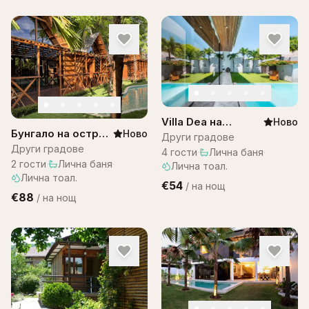
Villa Dea на
Ново
Бунгало на остров
Ново
Остров Бали
Други градове
Бали в комплекс
Други градове
4
гости
·
Лична баня
·
Bali Lagoon
2
гости
·
Лична баня
·
Лична тоал.
Лична тоал.
€54
/
на нощ
€88
/
на нощ