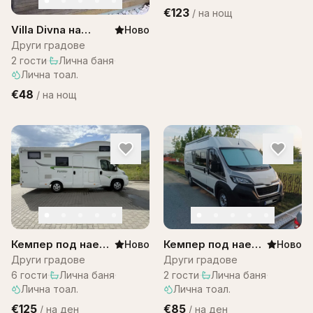
€123
/
на нощ
Villa Divna на
Ново
Остров Бали
Други градове
2
гости
·
Лична баня
·
Лична тоал.
€48
/
на нощ
Кемпер под наем
Кемпер под наем
Ново
Ново
– Citroen
за двама
Други градове
Други градове
Campervan
6
гости
·
Лична баня
·
2
гости
·
Лична баня
·
Лична тоал.
Лична тоал.
€125
€85
/
на ден
/
на ден