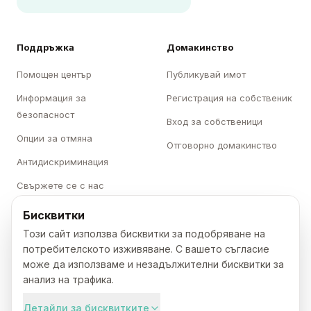
Поддръжка
Домакинство
Помощен център
Публикувай имот
Информация за
Регистрация на собственик
безопасност
Вход за собственици
Опции за отмяна
Отговорно домакинство
Антидискриминация
Свържете се с нас
Бисквитки
Категории
Karavani
Този сайт използва бисквитки за подобряване на
потребителското изживяване. С вашето съгласие
Къмпинги
За нас
може да използваме и незадължителни бисквитки за
Каравани
Кариери
анализ на трафика.
Бунгала
Преса
Детайли за бисквитките