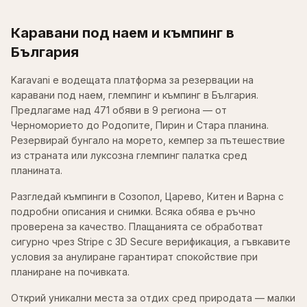
Каравани под наем и къмпинг в
България
Karavani е водещата платформа за резервации на
каравани под наем, глемпинг и къмпинг в България.
Предлагаме над 471 обяви в 9 региона — от
Черноморието до Родопите, Пирин и Стара планина.
Резервирай бунгало на морето, кемпер за пътешествие
из страната или луксозна глемпинг палатка сред
планината.
Разгледай къмпинги в Созопол, Царево, Китен и Варна с
подробни описания и снимки. Всяка обява е ръчно
проверена за качество. Плащанията се обработват
сигурно чрез Stripe с 3D Secure верификация, а гъвкавите
условия за анулиране гарантират спокойствие при
планиране на почивката.
Открий уникални места за отдих сред природата — малки