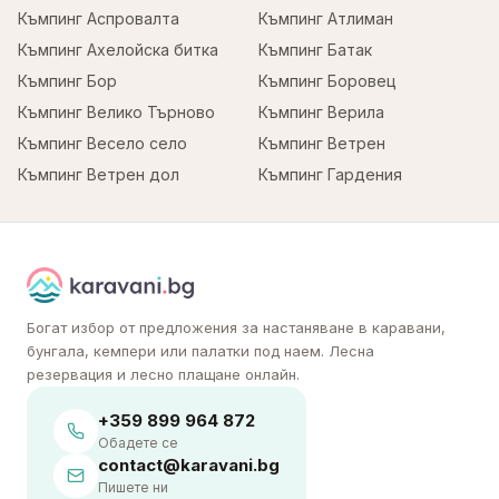
Къмпинг Аспровалта
Къмпинг Атлиман
Къмпинг Ахелойска битка
Къмпинг Батак
Къмпинг Бор
Къмпинг Боровец
Къмпинг Велико Търново
Къмпинг Верила
Къмпинг Весело село
Къмпинг Ветрен
Къмпинг Ветрен дол
Къмпинг Гардения
Богат избор от предложения за настаняване в каравани,
бунгала, кемпери или палатки под наем. Лесна
резервация и лесно плащане онлайн.
+359 899 964 872
Обадете се
contact@karavani.bg
Пишете ни