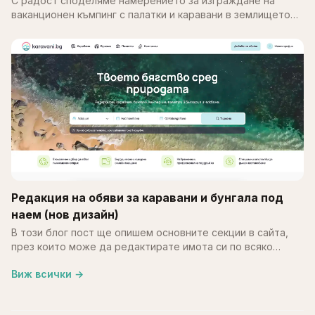
С радост споделяме намерението за изграждане на
ваканционен къмпинг с палатки и каравани в землището
на с. Калипетрово, община Силистра. Идеята е върху
терен…
Редакция на обяви за каравани и бунгала под
наем (нов дизайн)
В този блог пост ще опишем основните секции в сайта,
през които може да редактирате имота си по всяко
време. В края на май месец обновихме част от
Виж всички
→
системата…