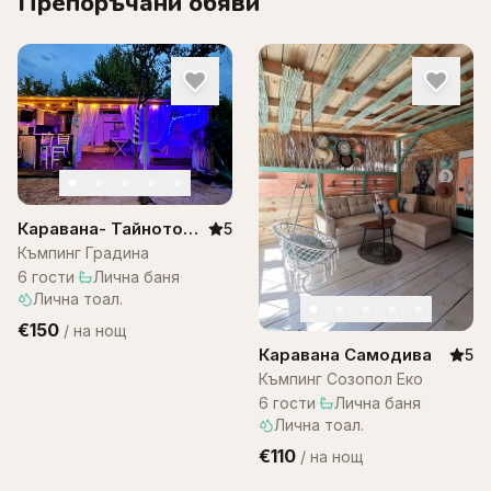
Препоръчани обяви
Каравана- Тайното
5
място, къмпинг
Къмпинг Градина
градина
6
гости
·
Лична баня
·
Лична тоал.
€150
/
на нощ
Каравана Самодива
5
Къмпинг Созопол Еко
6
гости
·
Лична баня
·
Лична тоал.
€110
/
на нощ