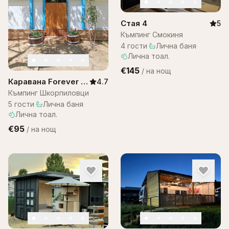
Стая 4
5
Къмпинг Смокиня
4
гости
·
Лична баня
·
Лична тоал.
€145
/
на нощ
Каравана Forever –
4.7
Шкорпиловци
Къмпинг Шкорпиловци
5
гости
·
Лична баня
·
Лична тоал.
€95
/
на нощ