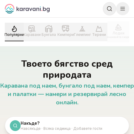
Skip to content
Лодки
Популярни
Каравани
Бунгала
Кемпери
Глемпинг
Терени
очаквайте скоро
Твоето бягство сред
природата
Каравана под наем, бунгало под наем, кемпер
и палатки — намери и резервирай лесно
онлайн.
Накъде?
Навсякъде · Всяка седмица · Добавете гости