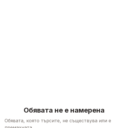
Skip to content
Обявата не е намерена
Обявата, която търсите, не съществува или е
премахната.