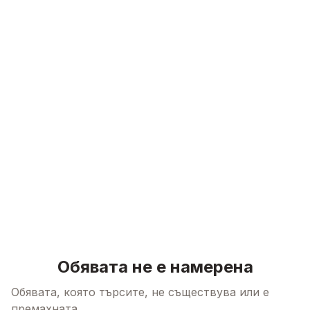
Skip to content
Обявата не е намерена
Обявата, която търсите, не съществува или е
премахната.