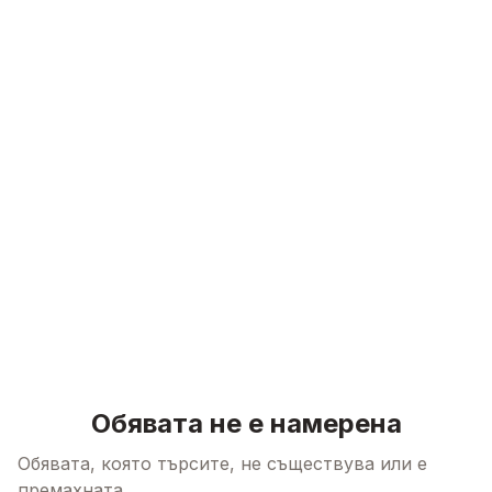
Skip to content
Обявата не е намерена
Обявата, която търсите, не съществува или е
премахната.