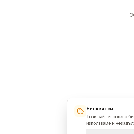
О
Бисквитки
Този сайт използва б
използваме и незадълж