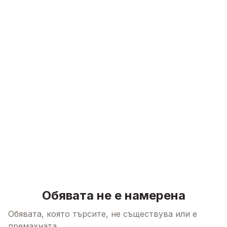
Skip to content
Обявата не е намерена
Обявата, която търсите, не съществува или е
премахната.