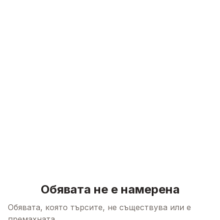
Skip to content
Обявата не е намерена
Обявата, която търсите, не съществува или е
премахната.