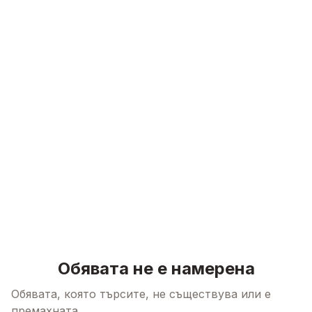
Skip to content
Обявата не е намерена
Обявата, която търсите, не съществува или е
премахната.