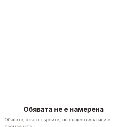
Skip to content
Обявата не е намерена
Обявата, която търсите, не съществува или е
премахната.