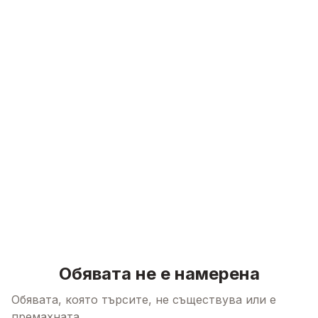
Skip to content
Обявата не е намерена
Обявата, която търсите, не съществува или е
премахната.