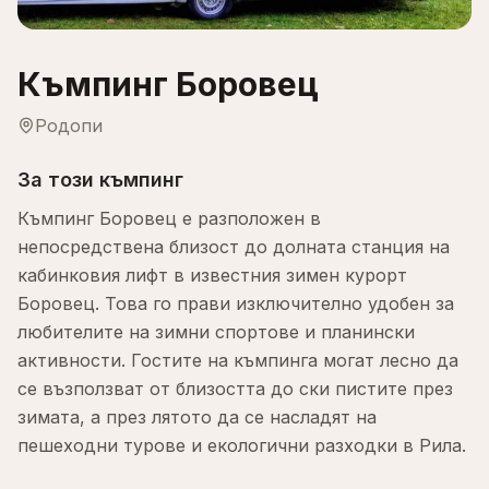
Къмпинг Боровец
Родопи
За този къмпинг
Къмпинг Боровец е разположен в
непосредствена близост до долната станция на
кабинковия лифт в известния зимен курорт
Боровец. Това го прави изключително удобен за
любителите на зимни спортове и планински
активности. Гостите на къмпинга могат лесно да
се възползват от близостта до ски пистите през
зимата, а през лятото да се насладят на
пешеходни турове и екологични разходки в Рила.