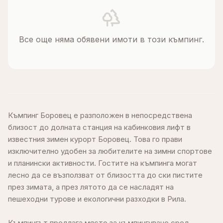
Все още няма обявени имоти в този къмпинг.
Къмпинг Боровец е разположен в непосредствена
близост до долната станция на кабинковия лифт в
известния зимен курорт Боровец. Това го прави
изключително удобен за любителите на зимни спортове
и планински активности. Гостите на къмпинга могат
лесно да се възползват от близостта до ски пистите
през зимата, а през лятото да се насладят на
пешеходни турове и екологични разходки в Рила.
Къмпингът предлага място за къмпингуване сред