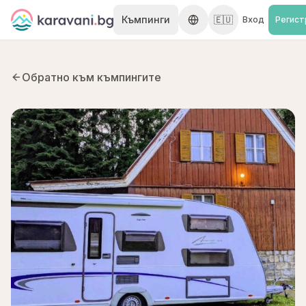
Skip to content
Къмпинги
🇪🇺
Вход
Регист
Обратно към къмпингите