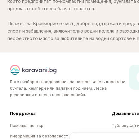
които предпочитат по-компактни помещения, бунгалата са
семейство или приятели, Къмпинг Крайморие е перфе
предлагат собствена баня с тоалетна.
предлагащ добро съотношение между цена и качество.
Плажът на Крайморие е чист, добре поддържан и предла
Заповядайте при нас и се насладете на изгодна и рела
спорт и забавления, включително водни колела и разходка
перфектното място за любителите на водни спортове и п
Богат избор от предложения за настаняване в каравани,
бунгала, кемпери или палатки под наем. Лесна
резервация и лесно плащане онлайн.
Поддръжка
Домакинств
Помощен център
Публикувай 
Информация за безопасност
Регистрация 