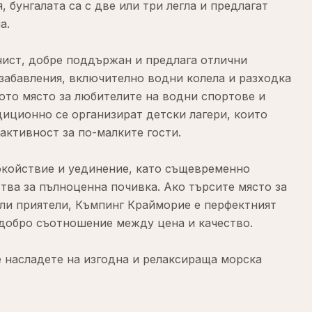
 бунгалата са с две или три легла и предлагат
а.
чист, добре поддържан и предлага отлични
забавления, включително водни колела и разходка
ното място за любителите на водни спортове и
диционно се организират детски лагери, които
активност за по-малките гости.
окойствие и уединение, като същевременно
тва за пълноценна почивка. Ако търсите място за
ли приятели, Къмпинг Крайморие е перфектният
 добро съотношение между цена и качество.
е насладете на изгодна и релаксираща морска