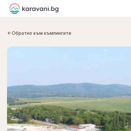
Skip to content
Обратно към къмпингите