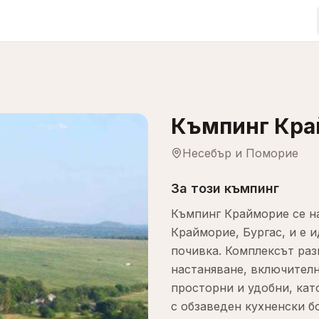
Къмпинг Кра
Несебър и Поморие
За този къмпинг
Къмпинг Крайморие се на
Крайморие, Бургас, и е 
почивка. Комплексът раз
настаняване, включително
просторни и удобни, като
с обзаведен кухненски бо