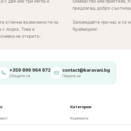
 с две или три легла и
ктният избор за вас,
га отлични възможности за
ксираща морска ваканция в
 с лодка. Това е
Крайморие!
очивка на открито.
+359 899 964 872
contact@karavani.bg
Обадете се
Пишете ни
о
Категории
имот
Къмпинги
на собственик
Каравани