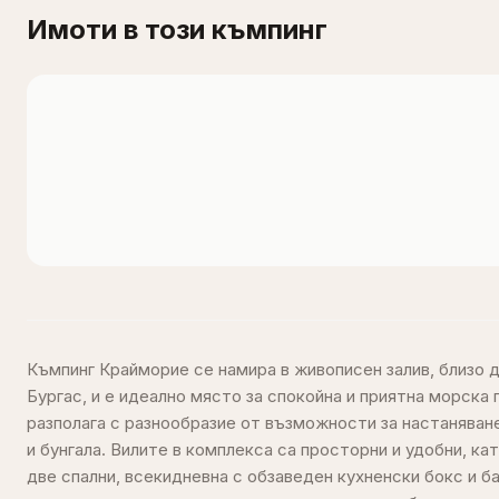
Имоти в този къмпинг
Къмпинг Крайморие се намира в живописен залив, близо 
Традиционно се организират детски лагери, които оси
Бургас, и е идеално място за спокойна и приятна морска
активност за по-малкит
разполага с разнообразие от възможности за настаняване
и бунгала. Вилите в комплекса са просторни и удобни, кат
Комплексът предлага спокойствие и уединение, като 
две спални, всекидневна с обзаведен кухненски бокс и ба
всички удобства за пълноценна почивка. Ако търсите