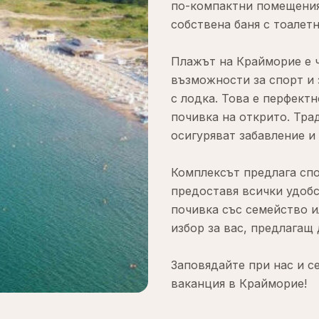
по-компактни помещения,
собствена баня с тоалетн
Плажът на Крайморие е 
възможности за спорт и 
с лодка. Това е перфект
почивка на открито. Тра
осигуряват забавление и 
Комплексът предлага сп
предоставя всички удобс
почивка със семейство и
избор за вас, предлагащ
Заповядайте при нас и с
ваканция в Крайморие!