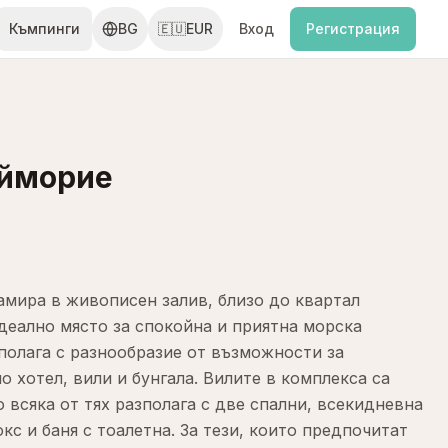
Къмпинги
BG
🇪🇺
EUR
Вход
Регистрация
йморие
мира в живописен залив, близо до квартал
идеално място за спокойна и приятна морска
полага с разнообразие от възможности за
 хотел, вили и бунгала. Вилите в комплекса са
 всяка от тях разполага с две спални, всекидневна
кс и баня с тоалетна. За тези, които предпочитат