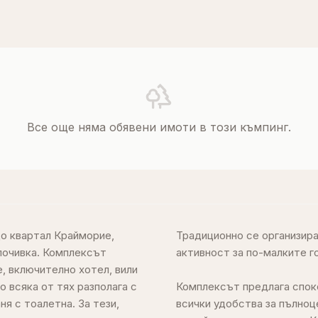
Все още няма обявени имоти в този къмпинг.
до квартал Крайморие,
гуряват забавление и
 почивка. Комплексът
е гости.
, включително хотел, вили
о всяка от тях разполага с
същевременно предоставя
ня с тоалетна. За тези,
 място за почивка със