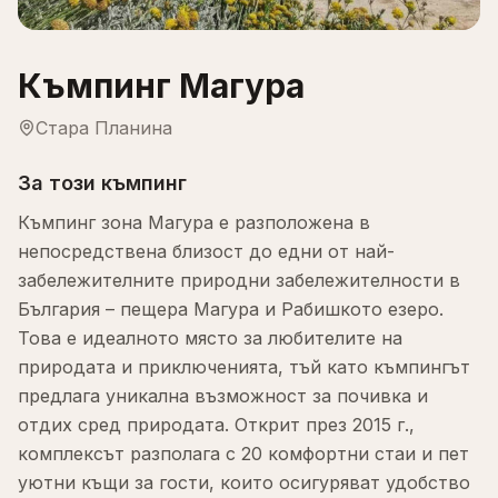
Къмпинг Магура
Стара Планина
За този къмпинг
Къмпинг зона Магура е разположена в
непосредствена близост до едни от най-
забележителните природни забележителности в
България – пещера Магура и Рабишкото езеро.
Това е идеалното място за любителите на
природата и приключенията, тъй като къмпингът
предлага уникална възможност за почивка и
отдих сред природата. Открит през 2015 г.,
комплексът разполага с 20 комфортни стаи и пет
уютни къщи за гости, които осигуряват удобство