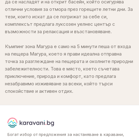
да се насладят и на открит басейн, който осигурява
отлични условия за отмора през горещите летни дни. За
тези, които искат да се погрижат за себе си,
комплексът предлага луксозен уелнес център с
възможности за релаксация и възстановяване.
Къмпинг зона Магура е само на 5 минути пеша от входа
на пещера Магура, което я прави идеална отправна
точка за разглеждане на пещерата и околните природни
забележителности. Това е място, което съчетава
приключение, природа и комфорт, като предлага
незабравимо изживяване за всеки, който търси
спокойствие и активен отдих.
Богат избор от предложения за настаняване в каравани,