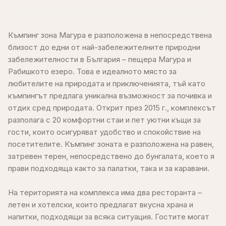
Къмпинг зона Магура е разположена в непосредствена
близост до едни от най-забележителните природни
забележителности в България – пещера Магура и
Рабишкото езеро. Това е идеалното място за
любителите на природата и приключенията, тъй като
къмпингът предлага уникална възможност за почивка и
отдих сред природата. Открит през 2015 г., комплексът
разполага с 20 комфортни стаи и пет уютни къщи за
гости, които осигуряват удобство и спокойствие на
посетителите. Къмпинг зоната е разположена на равен,
затревен терен, непосредствено до бунгалата, което я
прави подходяща както за палатки, така и за каравани.
На територията на комплекса има два ресторанта –
летен и хотелски, които предлагат вкусна храна и
напитки, подходящи за всяка ситуация. Гостите могат