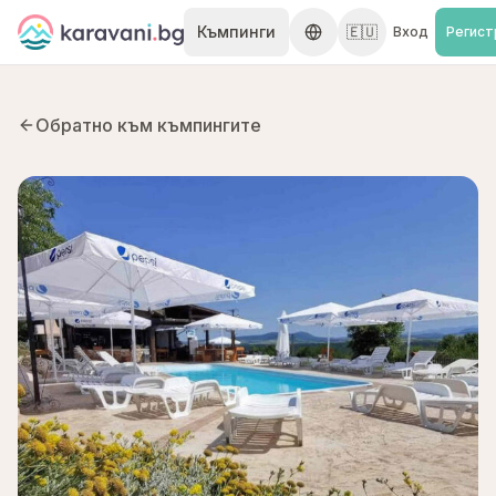
Skip to content
Къмпинги
🇪🇺
Вход
Регист
Обратно към къмпингите