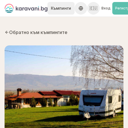
Skip to content
Къмпинги
🇪🇺
Вход
Регист
Обратно към къмпингите