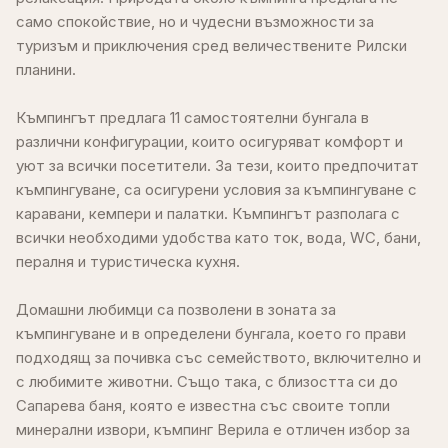
само спокойствие, но и чудесни възможности за
туризъм и приключения сред величествените Рилски
планини.
Къмпингът предлага 11 самостоятелни бунгала в
различни конфигурации, които осигуряват комфорт и
уют за всички посетители. За тези, които предпочитат
къмпингуване, са осигурени условия за къмпингуване с
каравани, кемпери и палатки. Къмпингът разполага с
всички необходими удобства като ток, вода, WC, бани,
пералня и туристическа кухня.
Домашни любимци са позволени в зоната за
къмпингуване и в определени бунгала, което го прави
подходящ за почивка със семейството, включително и
с любимите животни. Също така, с близостта си до
Сапарева баня, която е известна със своите топли
минерални извори, къмпинг Верила е отличен избор за