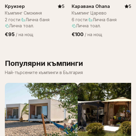
Круизер
Каравана Ohana
5
5
Къмпинг Смокиня
Къмпинг Царево
2
гости
·
Лична баня
·
6
гости
·
Лична баня
·
Лична тоал.
Лична тоал.
€95
€100
/
на нощ
/
на нощ
Популярни къмпинги
Най-търсените къмпинги в България