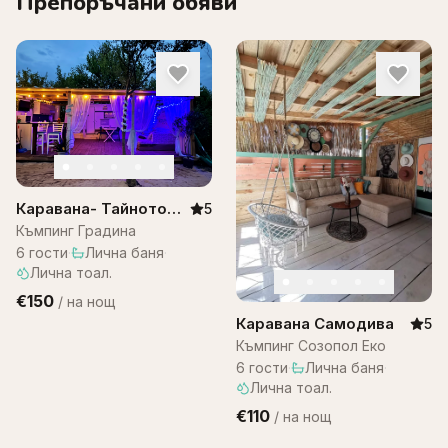
Препоръчани обяви
Каравана- Тайното
5
място, къмпинг
Къмпинг Градина
градина
6
гости
·
Лична баня
·
Лична тоал.
€150
/
на нощ
Каравана Самодива
5
Къмпинг Созопол Еко
6
гости
·
Лична баня
·
Лична тоал.
€110
/
на нощ