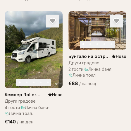
Бунгало на остров
Ново
Бали -Bungalow
Други градове
Bali WOW! A1
2
гости
·
Лична баня
·
Лична тоал.
€88
/
на нощ
Кемпер Roller
Ново
team 287
Други градове
4
гости
·
Лична баня
·
Лична тоал.
€140
/
на ден