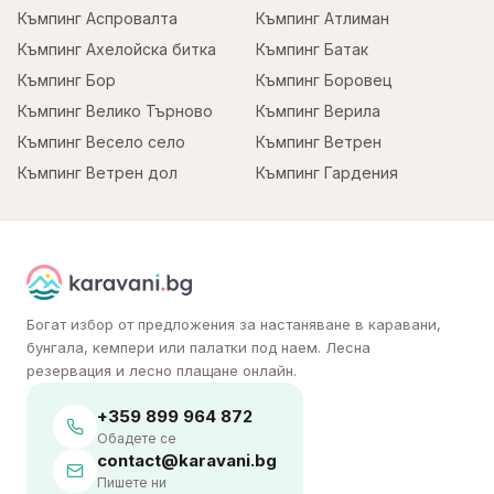
Къмпинг Аспровалта
Къмпинг Атлиман
Къмпинг Ахелойска битка
Къмпинг Батак
Къмпинг Бор
Къмпинг Боровец
Къмпинг Велико Търново
Къмпинг Верила
Къмпинг Весело село
Къмпинг Ветрен
Къмпинг Ветрен дол
Къмпинг Гардения
Богат избор от предложения за настаняване в каравани,
бунгала, кемпери или палатки под наем. Лесна
резервация и лесно плащане онлайн.
+359 899 964 872
Обадете се
contact@karavani.bg
Пишете ни