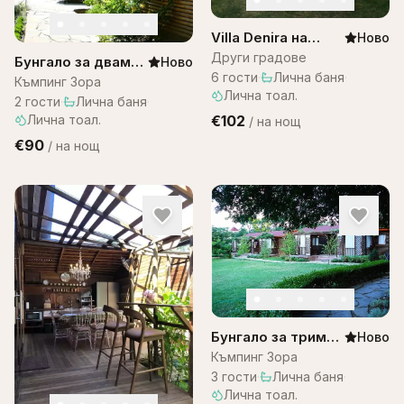
Villa Denira на
Ново
Остров Бали
Други градове
Бунгало за двама–
Ново
6
гости
·
Лична баня
·
къмпинг ЗОРА
Къмпинг Зора
Лична тоал.
2
гости
·
Лична баня
·
Лична тоал.
€102
/
на нощ
€90
/
на нощ
Бунгало за трима
Ново
– къмпинг Зора
Къмпинг Зора
3
гости
·
Лична баня
·
Лична тоал.