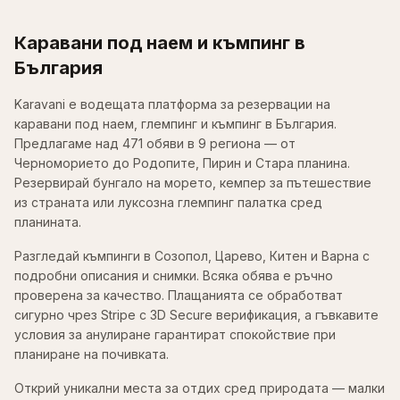
Каравани под наем и къмпинг в
България
Karavani е водещата платформа за резервации на
каравани под наем, глемпинг и къмпинг в България.
Предлагаме над 471 обяви в 9 региона — от
Черноморието до Родопите, Пирин и Стара планина.
Резервирай бунгало на морето, кемпер за пътешествие
из страната или луксозна глемпинг палатка сред
планината.
Разгледай къмпинги в Созопол, Царево, Китен и Варна с
подробни описания и снимки. Всяка обява е ръчно
проверена за качество. Плащанията се обработват
сигурно чрез Stripe с 3D Secure верификация, а гъвкавите
условия за анулиране гарантират спокойствие при
планиране на почивката.
Открий уникални места за отдих сред природата — малки