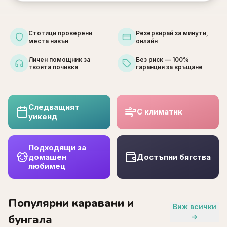
Стотици проверени
Резервирай за минути,
места навън
онлайн
Личен помощник за
Без риск — 100%
твоята почивка
гаранция за връщане
Следващият
С климатик
уикенд
Подходящи за
домашен
Достъпни бягства
любимец
Популярни каравани и
Виж всички
бунгала
→