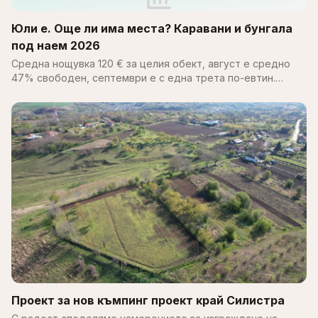
Юли е. Още ли има места? Каравани и бунгала
под наем 2026
Средна нощувка 120 € за целия обект, август е средно
47% свободен, септември е с една трета по-евтин.
Пълен справочник за цените, наличността и къмпингите
по Черноморието 2026.
Проект за нов къмпинг проект край Силистра