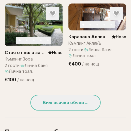
Каравана Алпин
Ново
Къмпинг АйлякЪ
2
гости
·
Лична баня
·
Стая от вила за
Ново
Лична тоал.
двама – къмпинг
Къмпинг Зора
€400
/
на нощ
Зора
2
гости
·
Лична баня
·
Лична тоал.
€100
/
на нощ
Виж всички обяви
→