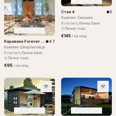
Стая 4
5
Къмпинг Смокиня
4
гости
·
Лична баня
·
Лична тоал.
€145
/
на нощ
Каравана Forever –
4.7
Шкорпиловци
Къмпинг Шкорпиловци
5
гости
·
Лична баня
·
Лична тоал.
€95
/
на нощ