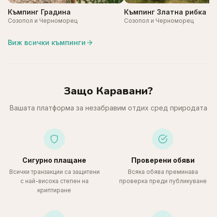
Къмпинг Градина
Къмпинг Златна рибка
Созопол и Черноморец
Созопол и Черноморец
Виж всички къмпинги
Защо Каравани?
Вашата платформа за незабравим отдих сред природата
Сигурно плащане
Проверени обяви
Всички транзакции са защитени
Всяка обява преминава
с най-висока степен на
проверка преди публикуване
криптиране