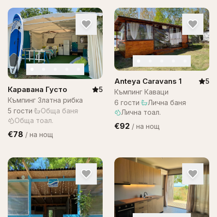
Anteya Caravans 1
5
Каравана Густо
5
Къмпинг Каваци
Къмпинг Златна рибка
6
гости
·
Лична баня
·
5
гости
·
Обща баня
·
Лична тоал.
Обща тоал.
€92
/
на нощ
€78
/
на нощ