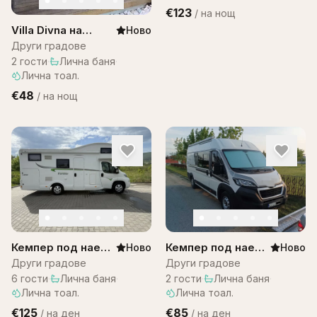
€123
/
на нощ
Villa Divna на
Ново
Остров Бали
Други градове
2
гости
·
Лична баня
·
Лична тоал.
€48
/
на нощ
Кемпер под наем
Кемпер под наем
Ново
Ново
– Citroen
за двама
Други градове
Други градове
Campervan
6
гости
·
Лична баня
·
2
гости
·
Лична баня
·
Лична тоал.
Лична тоал.
€125
€85
/
на ден
/
на ден