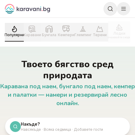
Skip to content
Лодки
Популярни
Каравани
Бунгала
Кемпери
Глемпинг
Терени
очаквайте скоро
Твоето бягство сред
природата
Каравана под наем, бунгало под наем, кемпер
и палатки — намери и резервирай лесно
онлайн.
Накъде?
Навсякъде · Всяка седмица · Добавете гости