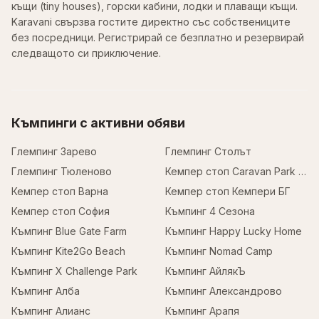
къщи (tiny houses), горски кабини, лодки и плаващи къщи.
Karavani свързва гостите директно със собствениците
без посредници. Регистрирай се безплатно и резервирай
следващото си приключение.
Къмпинги с активни обяви
Глемпинг Зарево
Глемпинг Столът
Глемпинг Тюленово
Кемпер стоп Caravan Park Sofia
Кемпер стоп Варна
Кемпер стоп Кемпери БГ
Кемпер стоп София
Къмпинг 4 Сезона
Къмпинг Blue Gate Farm
Къмпинг Happy Lucky Home
Къмпинг Kite2Go Beach
Къмпинг Nomad Camp
Къмпинг X Challenge Park
Къмпинг АйлякЪ
Къмпинг Алба
Къмпинг Александрово
Къмпинг Алианс
Къмпинг Арапя