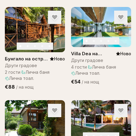
Villa Dea на
Ново
Бунгало на остров
Ново
Остров Бали
Други градове
Бали в комплекс
Други градове
4
гости
·
Лична баня
·
Bali Lagoon
2
гости
·
Лична баня
·
Лична тоал.
Лична тоал.
€54
/
на нощ
€88
/
на нощ