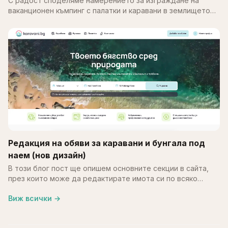
С радост споделяме намерението за изграждане на
ваканционен къмпинг с палатки и каравани в землището
на с. Калипетрово, община Силистра. Идеята е върху
терен…
Редакция на обяви за каравани и бунгала под
наем (нов дизайн)
В този блог пост ще опишем основните секции в сайта,
през които може да редактирате имота си по всяко
време. В края на май месец обновихме част от
Виж всички
→
системата…