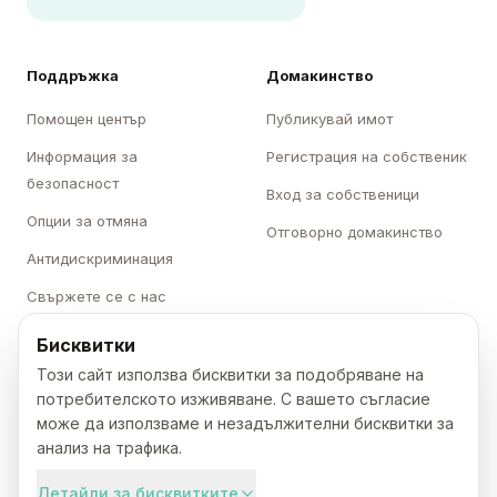
Поддръжка
Домакинство
Помощен център
Публикувай имот
Информация за
Регистрация на собственик
безопасност
Вход за собственици
Опции за отмяна
Отговорно домакинство
Антидискриминация
Свържете се с нас
Бисквитки
Категории
Karavani
Този сайт използва бисквитки за подобряване на
Къмпинги
За нас
потребителското изживяване. С вашето съгласие
може да използваме и незадължителни бисквитки за
Каравани
Кариери
анализ на трафика.
Бунгала
Преса
Детайли за бисквитките