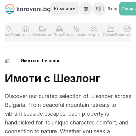
Skip to content
Къмпинги
🇪🇺
Вход
Регист
г
рвенни Къщи
Природни къщи
Кемпери
Лодки
Преживявания
Море
Планини
Приключен
Имоти с Шезлонг
Начало
Имоти с Шезлонг
Discover our curated selection of Шезлонг across
Bulgaria. From peaceful mountain retreats to
vibrant seaside escapes, each property is
handpicked for its unique character, comfort, and
connection to nature. Whether you seek a