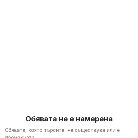
Skip to content
Обявата не е намерена
Обявата, която търсите, не съществува или е
премахната.