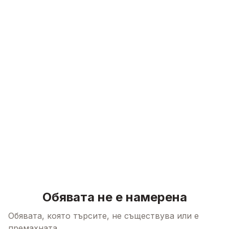
Skip to content
Обявата не е намерена
Обявата, която търсите, не съществува или е
премахната.