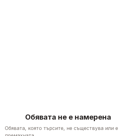
Skip to content
Обявата не е намерена
Обявата, която търсите, не съществува или е
премахната.