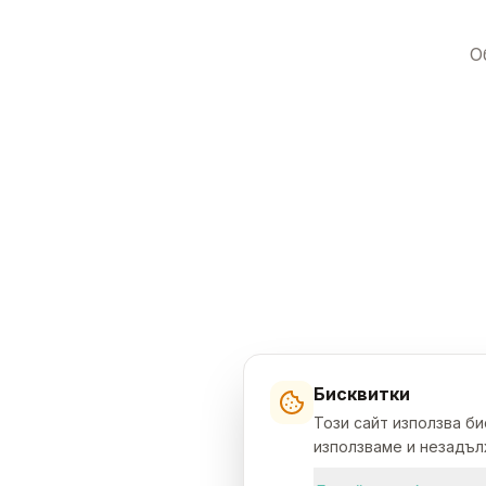
О
Бисквитки
Този сайт използва б
използваме и незадълж