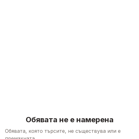
Skip to content
Обявата не е намерена
Обявата, която търсите, не съществува или е
премахната.