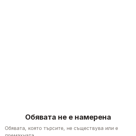
Skip to content
Обявата не е намерена
Обявата, която търсите, не съществува или е
премахната.