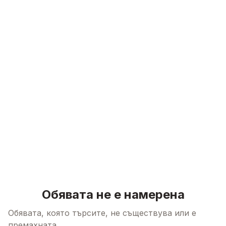
Skip to content
Обявата не е намерена
Обявата, която търсите, не съществува или е
премахната.