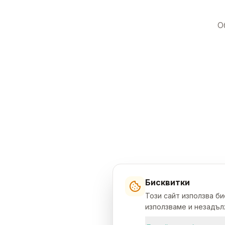
О
Бисквитки
Този сайт използва б
използваме и незадълж