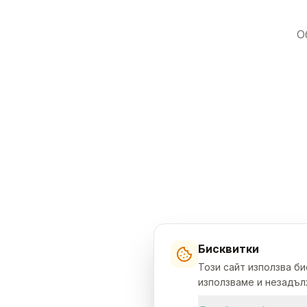
О
Бисквитки
Този сайт използва б
използваме и незадълж