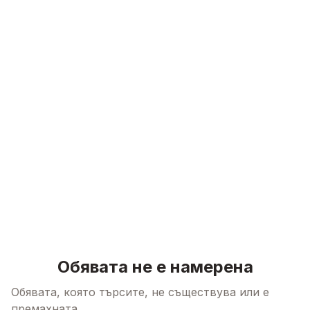
Skip to content
Обявата не е намерена
Обявата, която търсите, не съществува или е
премахната.