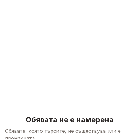
Skip to content
Обявата не е намерена
Обявата, която търсите, не съществува или е
премахната.