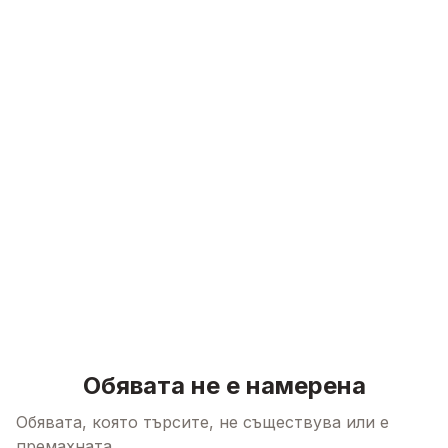
Skip to content
Обявата не е намерена
Обявата, която търсите, не съществува или е
премахната.