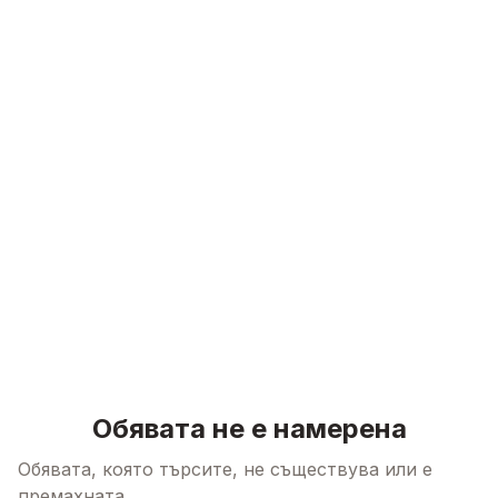
Skip to content
Обявата не е намерена
Обявата, която търсите, не съществува или е
премахната.