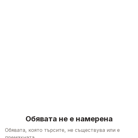
Skip to content
Обявата не е намерена
Обявата, която търсите, не съществува или е
премахната.