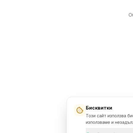
О
Бисквитки
Този сайт използва б
използваме и незадълж