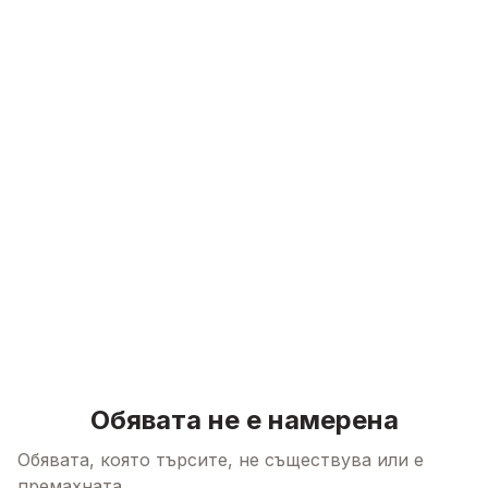
Skip to content
Обявата не е намерена
Обявата, която търсите, не съществува или е
премахната.