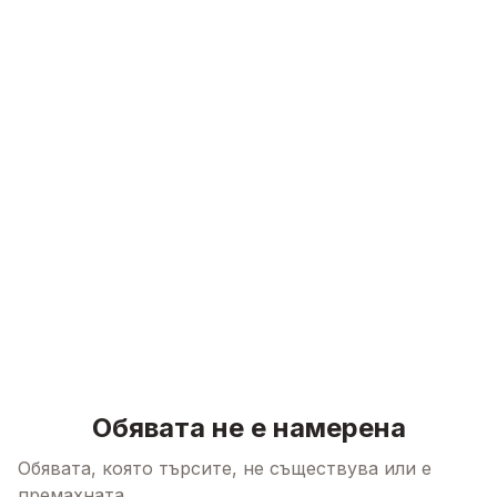
Skip to content
Обявата не е намерена
Обявата, която търсите, не съществува или е
премахната.