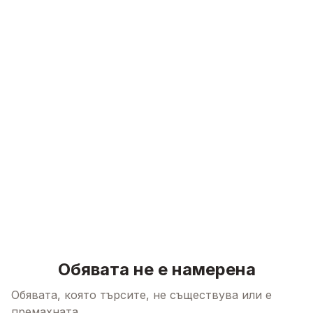
Skip to content
Обявата не е намерена
Обявата, която търсите, не съществува или е
премахната.