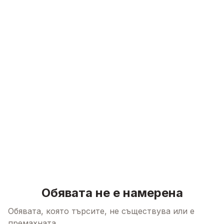
Skip to content
Обявата не е намерена
Обявата, която търсите, не съществува или е
премахната.