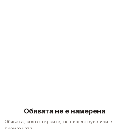
Skip to content
Обявата не е намерена
Обявата, която търсите, не съществува или е
премахната.