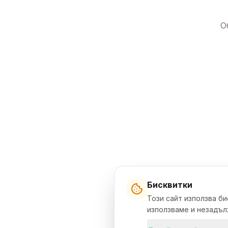
О
Бисквитки
Този сайт използва б
използваме и незадълж