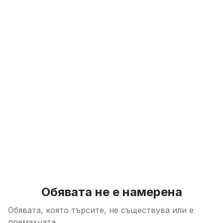
Skip to content
Обявата не е намерена
Обявата, която търсите, не съществува или е
премахната.