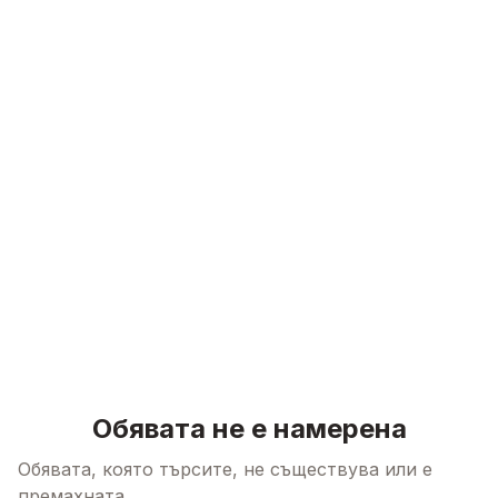
Skip to content
Обявата не е намерена
Обявата, която търсите, не съществува или е
премахната.