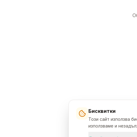
О
Бисквитки
Този сайт използва б
използваме и незадълж