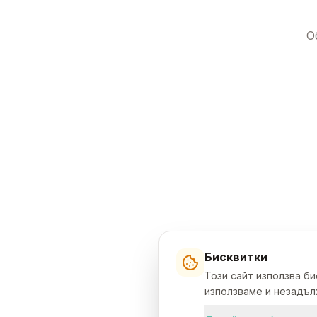
О
Бисквитки
Този сайт използва б
използваме и незадълж