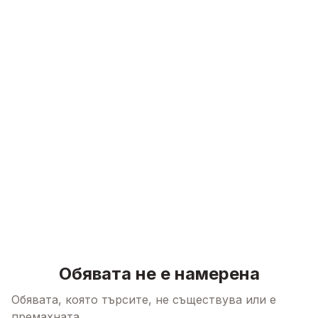
Skip to content
Обявата не е намерена
Обявата, която търсите, не съществува или е
премахната.