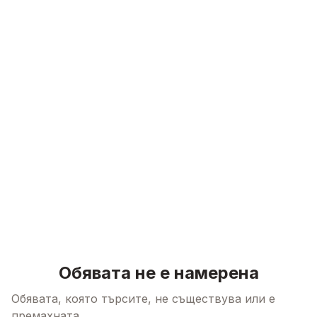
Skip to content
Обявата не е намерена
Обявата, която търсите, не съществува или е
премахната.