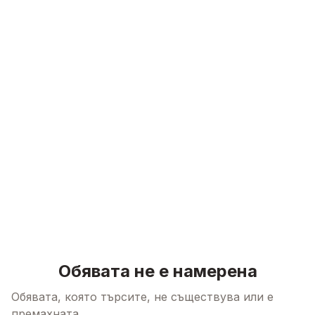
Skip to content
Обявата не е намерена
Обявата, която търсите, не съществува или е
премахната.