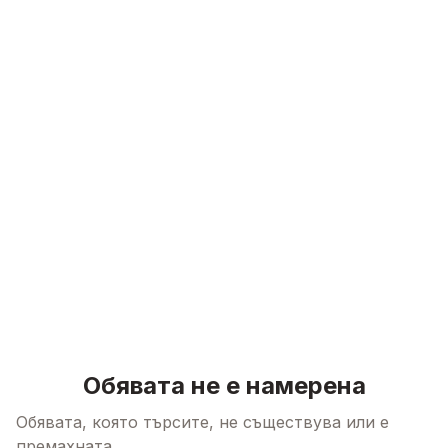
Skip to content
Обявата не е намерена
Обявата, която търсите, не съществува или е
премахната.