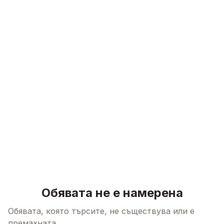
Skip to content
Обявата не е намерена
Обявата, която търсите, не съществува или е
премахната.