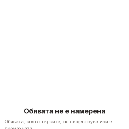
Skip to content
Обявата не е намерена
Обявата, която търсите, не съществува или е
премахната.