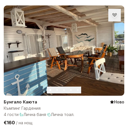
Бунгало Каюта
Ново
Къмпинг Гардения
4
гости
·
Лична баня
·
Лична тоал.
€160
/
на нощ