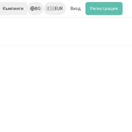
Къмпинги
BG
🇪🇺
EUR
Вход
Регистрация