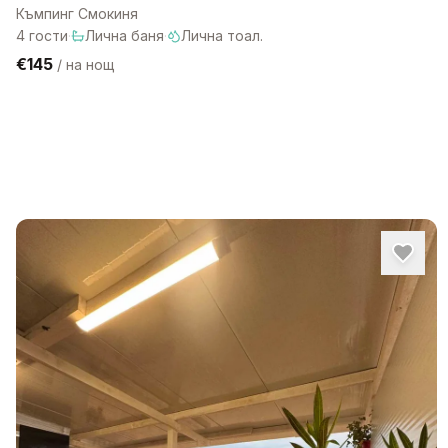
Къмпинг Смокиня
4
гости
·
Лична баня
·
Лична тоал.
€145
/
на нощ