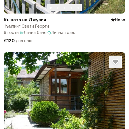
Къщата на Джулия
Ново
Къмпинг Свети Георги
6
гости
·
Лична баня
·
Лична тоал.
€120
/
на нощ