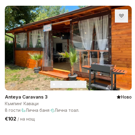
Anteya Caravans 3
Ново
Къмпинг Каваци
8
гости
·
Лична баня
·
Лична тоал.
€102
/
на нощ