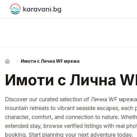
Skip to content
Имоти с Лична WF мрежа
Начало
Имоти с Лична W
Discover our curated selection of Лична WF мрежа 
mountain retreats to vibrant seaside escapes, each p
character, comfort, and connection to nature. Whe
extended stay, browse verified listings with real pho
booking. Start planning your next adventure today.