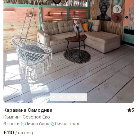
Каравана Самодива
5
Къмпинг Созопол Еко
6
гости
·
Лична баня
·
Лична тоал.
€110
/
на нощ