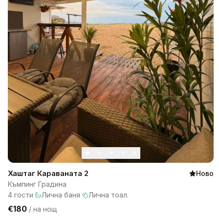
Хаштаг Караваната 2
Ново
Къмпинг Градина
4
гости
·
Лична баня
·
Лична тоал.
€180
/
на нощ