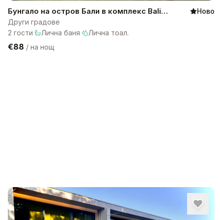
Бунгало на остров Бали в комплекс Bali
Ново
Lagoon
Други градове
2
гости
·
Лична баня
·
Лична тоал.
€88
/
на нощ