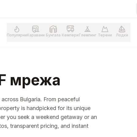
Популярни
Каравани
Бунгала
Кемпери
Глемпинг
Терени
Лодки
F мрежа
across Bulgaria. From peaceful
roperty is handpicked for its unique
ther you seek a weekend getaway or an
tos, transparent pricing, and instant