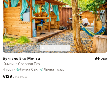
Бунгало Еко Мечта
Ново
Къмпинг Созопол Еко
4
гости
·
Лична баня
·
Лична тоал.
€129
/
на нощ