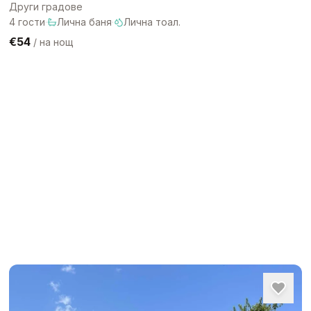
Други градове
4
гости
·
Лична баня
·
Лична тоал.
€54
/
на нощ