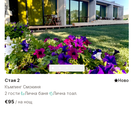
Стая 2
Ново
Къмпинг Смокиня
2
гости
·
Лична баня
·
Лична тоал.
€95
/
на нощ