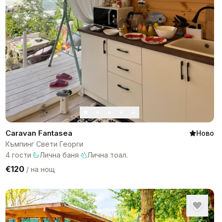
Caravan Fantasea
Ново
Къмпинг Свети Георги
4
гости
·
Лична баня
·
Лична тоал.
€120
/
на нощ