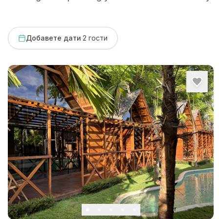
Добавете дати
·
2
гости