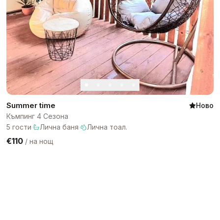
Summer time
Ново
Къмпинг 4 Сезона
5
гости
·
Лична баня
·
Лична тоал.
€110
/
на нощ