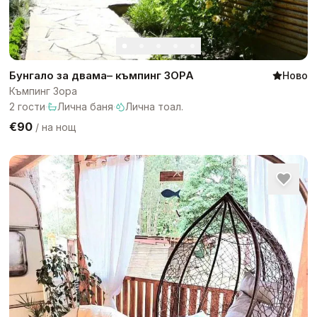
Бунгало за двама– къмпинг ЗОРА
Ново
Къмпинг Зора
2
гости
·
Лична баня
·
Лична тоал.
€90
/
на нощ