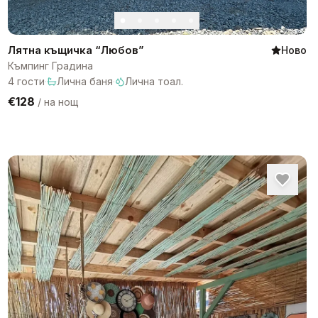
Лятна къщичка “Любов”
Ново
Къмпинг Градина
4
гости
·
Лична баня
·
Лична тоал.
€128
/
на нощ