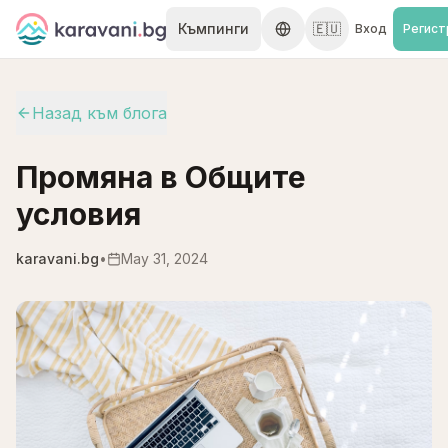
Skip to content
Къмпинги
🇪🇺
Вход
Регист
Назад към блога
Промяна в Общите
условия
karavani.bg
•
May 31, 2024