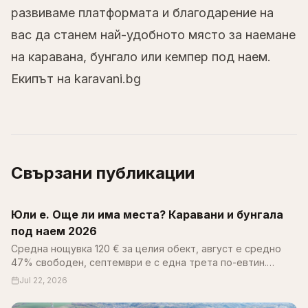
развиваме платформата и благодарение на
вас да станем най-удобното място за наемане
на каравана, бунгало или кемпер под наем.
Екипът на karavani.bg
Свързани публикации
Юли е. Още ли има места? Каравани и бунгала
под наем 2026
Средна нощувка 120 € за целия обект, август е средно
47% свободен, септември е с една трета по-евтин.
Пълен справочник за цените, наличността и къмпингите
Jul 22, 2026
по Черноморието 2026.