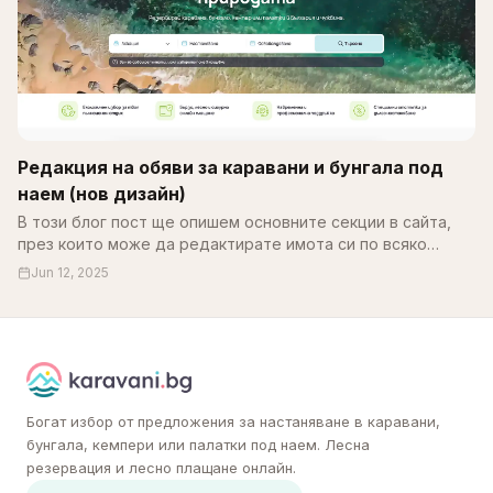
Редакция на обяви за каравани и бунгала под
наем (нов дизайн)
В този блог пост ще опишем основните секции в сайта,
през които може да редактирате имота си по всяко
време. В края на май месец обновихме част от
Jun 12, 2025
системата…
Богат избор от предложения за настаняване в каравани,
бунгала, кемпери или палатки под наем. Лесна
резервация и лесно плащане онлайн.